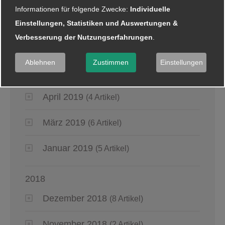
Informationen für folgende Zwecke:
Individuelle
Juli 2019
(4 Artikel)
Einstellungen, Statistiken und Auswertungen &
Verbesserung der Nutzungserfahrungen
.
Juni 2019
(6 Artikel)
Ablehnen
Zustimmen
Einstellungen
Mai 2019
(2 Artikel)
April 2019
(4 Artikel)
März 2019
(6 Artikel)
Januar 2019
(5 Artikel)
2018
Dezember 2018
(8 Artikel)
November 2018
(2 Artikel)