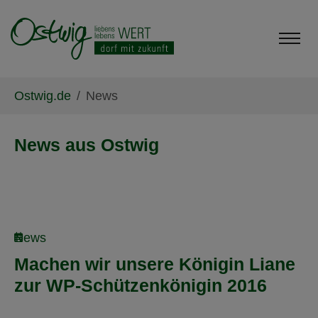
Skip to main content
Skip to page footer
You are here:
Ostwig.de
News
News aus Ostwig
News
Machen wir unsere Königin Liane
zur WP-Schützenkönigin 2016