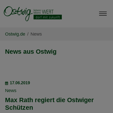
Skip to main content
Skip to page footer
You are here:
Ostwig.de
News
News aus Ostwig
17.06.2019
News
Max Rath regiert die Ostwiger
Schützen