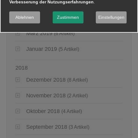
Mai 2019
Verbesserung der Nutzungserfahrungen
(2 Artikel)
.
April 2019
Ablehnen
Zustimmen
Einstellungen
(4 Artikel)
März 2019
(6 Artikel)
Januar 2019
(5 Artikel)
2018
Dezember 2018
(8 Artikel)
November 2018
(2 Artikel)
Oktober 2018
(4 Artikel)
September 2018
(3 Artikel)