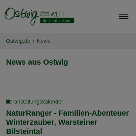
Skip to main content
Skip to page footer
You are here:
Ostwig.de
News
News aus Ostwig
Veranstaltungskalender
NaturRanger - Familien-Abenteuer
Winterzauber, Warsteiner
Bilsteintal