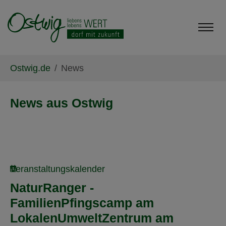
Skip to main content
Skip to page footer
You are here:
Ostwig.de
News
News aus Ostwig
Veranstaltungskalender
NaturRanger -
FamilienPfingscamp am
LokalenUmweltZentrum am