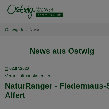
Skip to main content
Skip to page footer
You are here:
Ostwig.de
News
News aus Ostwig
02.07.2020
Veranstaltungskalender
NaturRanger - Fledermaus-S
Alfert