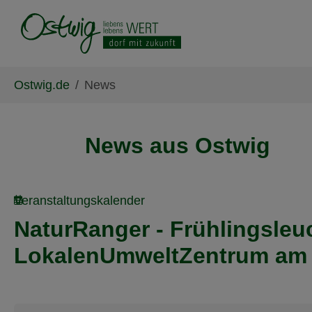
Skip to main content
Skip to page footer
You are here:
Ostwig.de
News
News aus Ostwig
Veranstaltungskalender
NaturRanger - Frühlingsle
LokalenUmweltZentrum am W