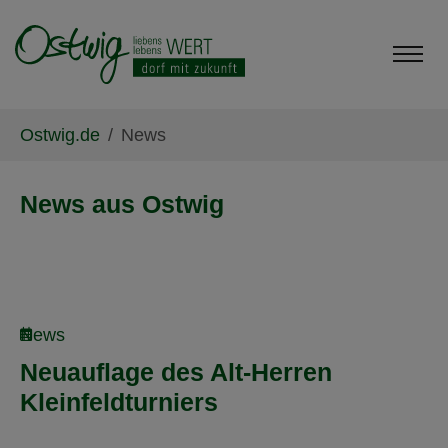
Skip to main content
Skip to page footer
You are here:
Ostwig.de
News
News aus Ostwig
News
Neuauflage des Alt-Herren
Kleinfeldturniers