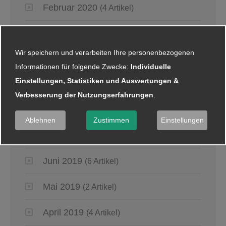
Februar 2020
(4 Artikel)
Januar 2020
(5 Artikel)
Wir speichern und verarbeiten Ihre personenbezogenen
2019
Informationen für folgende Zwecke:
Individuelle
Einstellungen, Statistiken und Auswertungen &
September 2019
(4 Artikel)
Verbesserung der Nutzungserfahrungen
.
August 2019
(4 Artikel)
Ablehnen
Zustimmen
Einstellungen
Juli 2019
(4 Artikel)
Juni 2019
(6 Artikel)
Mai 2019
(2 Artikel)
April 2019
(4 Artikel)