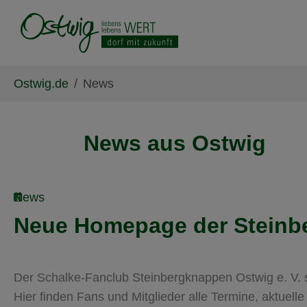
Skip to main content
Skip to page footer
You are here:
Ostwig.de
News
News aus Ostwig
News
Neue Homepage der Steinb
Der Schalke-Fanclub Steinbergknappen Ostwig e. V. 
Hier finden Fans und Mitglieder alle Termine, aktuell