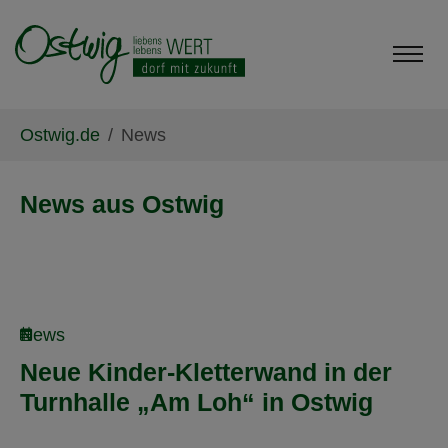
Skip to main content
Skip to page footer
You are here:
Ostwig.de
News
News aus Ostwig
News
Neue Kinder-Kletterwand in der
Turnhalle „Am Loh“ in Ostwig