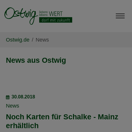
Skip to main content
Skip to page footer
You are here:
Ostwig.de
News
News aus Ostwig
30.08.2018
News
Noch Karten für Schalke - Mainz
erhältlich