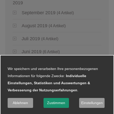
2019
September 2019
(4 Artikel)
August 2019
(4 Artikel)
Juli 2019
(4 Artikel)
Juni 2019
(6 Artikel)
Mai 2019
(2 Artikel)
Wir speichern und verarbeiten Ihre personenbezogenen
Informationen für folgende Zwecke:
Individuelle
April 2019
(4 Artikel)
Einstellungen, Statistiken und Auswertungen &
Verbesserung der Nutzungserfahrungen
März 2019
.
(6 Artikel)
Ablehnen
Zustimmen
Einstellungen
Januar 2019
(5 Artikel)