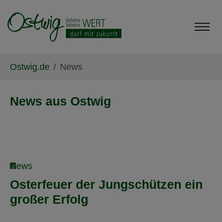
Skip to main content
Skip to page footer
You are here:
Ostwig.de
News
News aus Ostwig
News
Osterfeuer der Jungschützen ein
großer Erfolg