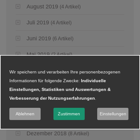
August 2019
(4 Artikel)
Juli 2019
(4 Artikel)
Juni 2019
(6 Artikel)
Mai 2019
(2 Artikel)
April 2019
(4 Artikel)
Wir speichern und verarbeiten Ihre personenbezogenen
Informationen für folgende Zwecke:
Individuelle
März 2019
(6 Artikel)
Einstellungen, Statistiken und Auswertungen &
Verbesserung der Nutzungserfahrungen
.
Januar 2019
(5 Artikel)
Ablehnen
Zustimmen
Einstellungen
2018
Dezember 2018
(8 Artikel)