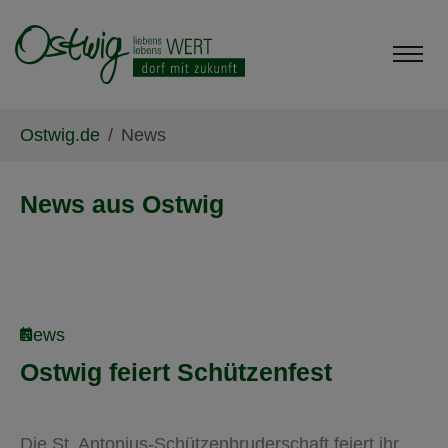
Skip to main content
Skip to page footer
You are here:
Ostwig.de
News
News aus Ostwig
News
Ostwig feiert Schützenfest
Die St. Antonius-Schützenbruderschaft feiert ihr