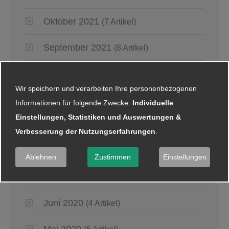
Oktober 2021
(7 Artikel)
September 2021
(8 Artikel)
August 2021
(5 Artikel)
Wir speichern und verarbeiten Ihre personenbezogenen
Juli 2021
(2 Artikel)
Informationen für folgende Zwecke:
Individuelle
Einstellungen, Statistiken und Auswertungen &
Juni 2021
(5 Artikel)
Verbesserung der Nutzungserfahrungen
.
2020
Ablehnen
Zustimmen
Einstellungen
Juli 2020
(1 Artikel)
Juni 2020
(4 Artikel)
Mai 2020