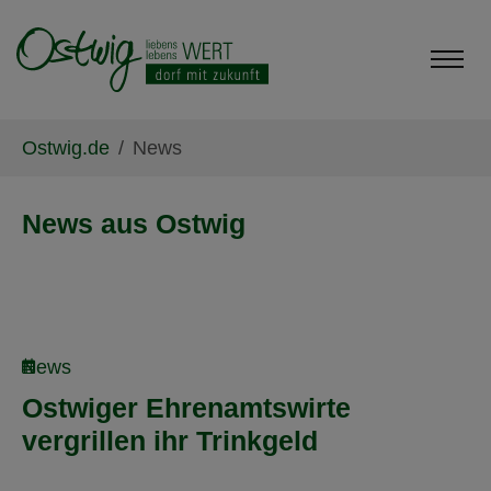
Skip to main content
Skip to page footer
You are here:
Ostwig.de
News
News aus Ostwig
News
Ostwiger Ehrenamtswirte
vergrillen ihr Trinkgeld