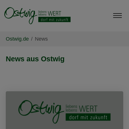
Skip to main content
Skip to page footer
You are here:
Ostwig.de
News
News aus Ostwig