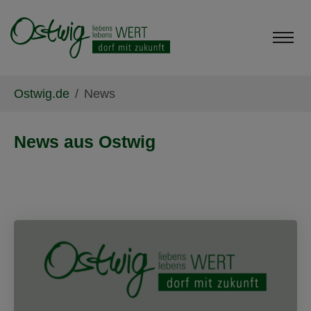
Skip to main content
Skip to page footer
You are here:
Ostwig.de
News
News aus Ostwig