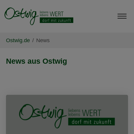
Skip to main content
Skip to page footer
You are here:
Ostwig.de
News
News aus Ostwig