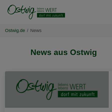
Skip to main content
Skip to page footer
You are here:
Ostwig.de
News
News aus Ostwig