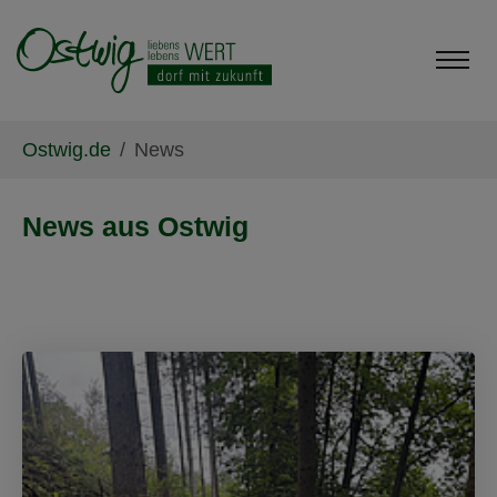
Skip to main content
Skip to page footer
You are here:
Ostwig.de
News
News aus Ostwig