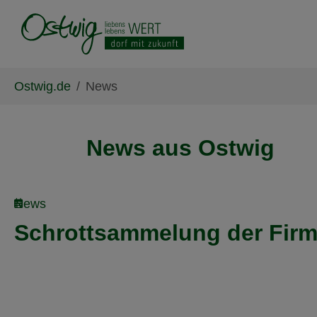
Skip to main content
Skip to page footer
You are here:
Ostwig.de
News
News aus Ostwig
News
Schrottsammelung der Fir