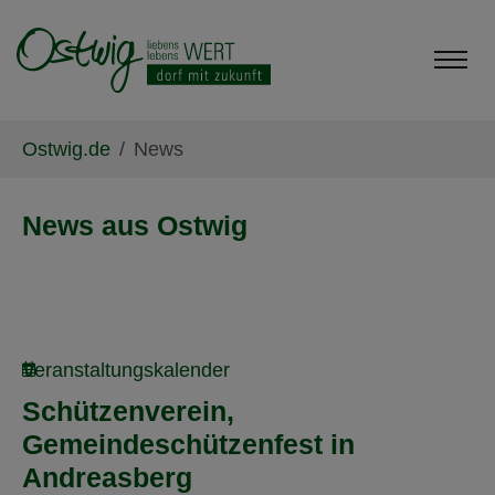
Skip to main content
Skip to page footer
You are here:
Ostwig.de
News
News aus Ostwig
Veranstaltungskalender
Schützenverein,
Gemeindeschützenfest in
Andreasberg