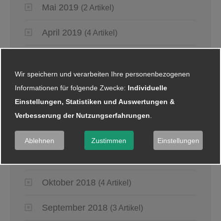
Mai 2019
(2 Artikel)
April 2019
(4 Artikel)
März 2019
(6 Artikel)
Wir speichern und verarbeiten Ihre personenbezogenen
Januar 2019
(5 Artikel)
Informationen für folgende Zwecke:
Individuelle
Einstellungen, Statistiken und Auswertungen &
2018
Verbesserung der Nutzungserfahrungen
.
Dezember 2018
(8 Artikel)
Ablehnen
Zustimmen
Einstellungen
November 2018
(2 Artikel)
Oktober 2018
(4 Artikel)
September 2018
(3 Artikel)