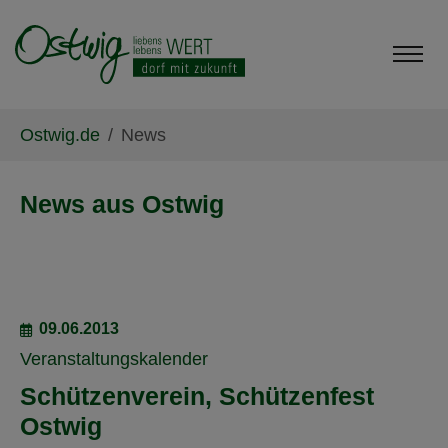
Skip to main content
Skip to page footer
You are here:
Ostwig.de
News
News aus Ostwig
09.06.2013
Veranstaltungskalender
Schützenverein, Schützenfest
Ostwig