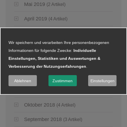
Mai 2019
(2 Artikel)
April 2019
(4 Artikel)
März 2019
(6 Artikel)
Wir speichern und verarbeiten Ihre personenbezogenen
Januar 2019
(5 Artikel)
Informationen für folgende Zwecke:
Individuelle
Einstellungen, Statistiken und Auswertungen &
2018
Verbesserung der Nutzungserfahrungen
.
Dezember 2018
(8 Artikel)
Ablehnen
Zustimmen
Einstellungen
November 2018
(2 Artikel)
Oktober 2018
(4 Artikel)
September 2018
(3 Artikel)