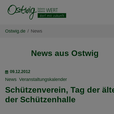
Skip to main content
Skip to page footer
You are here:
Ostwig.de
News
News aus Ostwig
09.12.2012
News
Veranstaltungskalender
Schützenverein, Tag der ält
der Schützenhalle