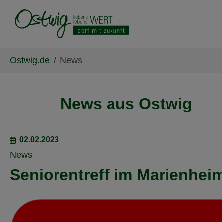
Skip to main content
Skip to page footer
You are here:
Ostwig.de
News
News aus Ostwig
02.02.2023
News
Seniorentreff im Marienhei