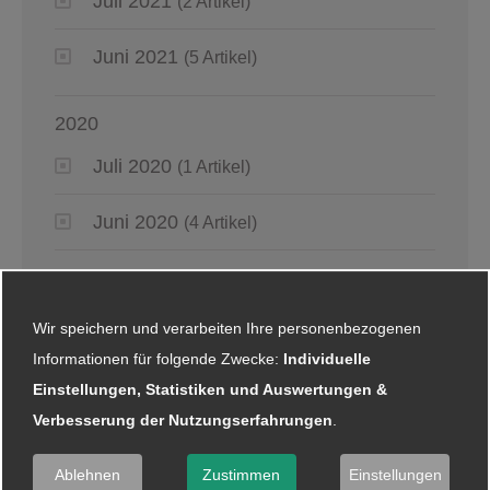
Juli 2021
(2 Artikel)
Juni 2021
(5 Artikel)
2020
Juli 2020
(1 Artikel)
Juni 2020
(4 Artikel)
Mai 2020
(6 Artikel)
Wir speichern und verarbeiten Ihre personenbezogenen
April 2020
(6 Artikel)
Informationen für folgende Zwecke:
Individuelle
März 2020
Einstellungen, Statistiken und Auswertungen &
(8 Artikel)
Verbesserung der Nutzungserfahrungen
.
Februar 2020
(4 Artikel)
Ablehnen
Zustimmen
Einstellungen