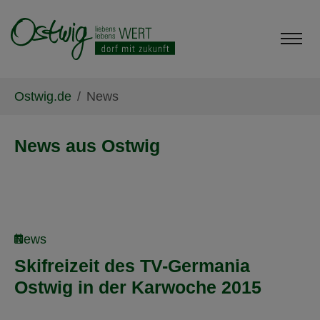
Skip to main content
Skip to page footer
You are here:
Ostwig.de
News
News aus Ostwig
News
Skifreizeit des TV-Germania
Ostwig in der Karwoche 2015