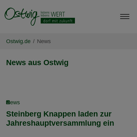
Skip to main content
Skip to page footer
You are here:
Ostwig.de
News
News aus Ostwig
News
Steinberg Knappen laden zur
Jahreshauptversammlung ein