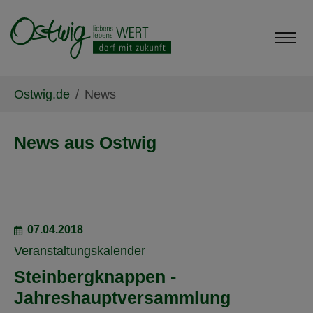
Skip to main content
Skip to page footer
You are here:
Ostwig.de
News
News aus Ostwig
07.04.2018
Veranstaltungskalender
Steinbergknappen -
Jahreshauptversammlung