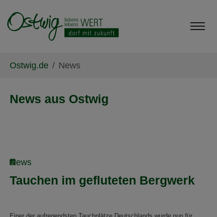
Skip to main content
Skip to page footer
You are here:
Ostwig.de
News
News aus Ostwig
News
Tauchen im gefluteten Bergwerk
Einer der aufregendsten Tauchplätze Deutschlands wurde nun für