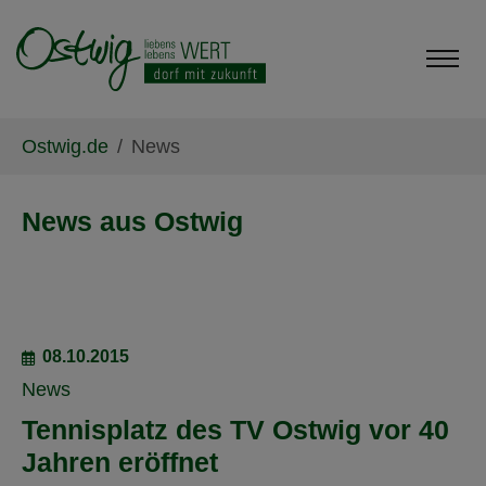
Skip to main content
Skip to page footer
You are here:
Ostwig.de
News
News aus Ostwig
08.10.2015
News
Tennisplatz des TV Ostwig vor 40
Jahren eröffnet