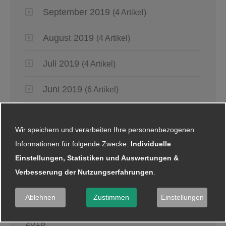
September 2019
(4 Artikel)
August 2019
(4 Artikel)
Juli 2019
(4 Artikel)
Juni 2019
(6 Artikel)
Mai 2019
(2 Artikel)
Wir speichern und verarbeiten Ihre personenbezogenen
April 2019
(4 Artikel)
Informationen für folgende Zwecke:
Individuelle
Einstellungen, Statistiken und Auswertungen &
März 2019
(6 Artikel)
Verbesserung der Nutzungserfahrungen
.
Januar 2019
(5 Artikel)
Ablehnen
Zustimmen
Einstellungen
2018