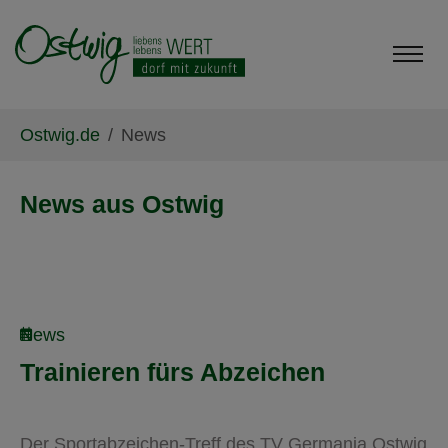
Skip to main content
Skip to page footer
You are here:
Ostwig.de
News
News aus Ostwig
News
Trainieren fürs Abzeichen
Der Sportabzeichen-Treff des TV Germania Ostwig