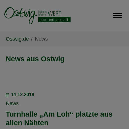
Skip to main content
Skip to page footer
You are here:
Ostwig.de
News
News aus Ostwig
11.12.2018
News
Turnhalle „Am Loh“ platzte aus
allen Nähten