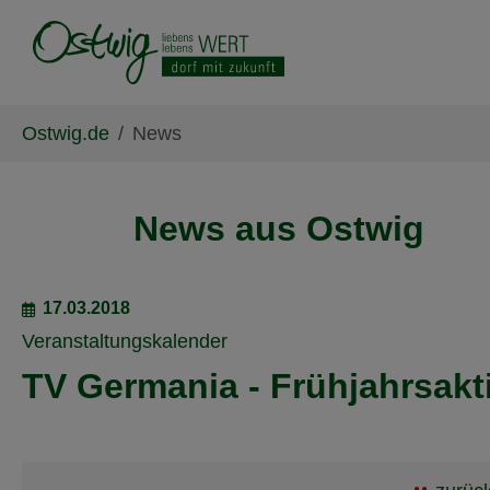
Skip to main content
Skip to page footer
You are here:
Ostwig.de
News
News aus Ostwig
17.03.2018
Veranstaltungskalender
TV Germania - Frühjahrsakt