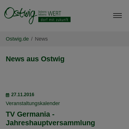
Skip to main content
Skip to page footer
You are here:
Ostwig.de
News
News aus Ostwig
27.11.2016
Veranstaltungskalender
TV Germania -
Jahreshauptversammlung