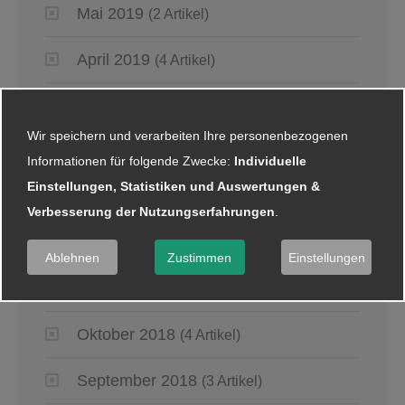
Mai 2019
(2 Artikel)
April 2019
(4 Artikel)
März 2019
(6 Artikel)
Wir speichern und verarbeiten Ihre personenbezogenen
Januar 2019
(5 Artikel)
Informationen für folgende Zwecke:
Individuelle
Einstellungen, Statistiken und Auswertungen &
2018
Verbesserung der Nutzungserfahrungen
.
Dezember 2018
(8 Artikel)
Ablehnen
Zustimmen
Einstellungen
November 2018
(2 Artikel)
Oktober 2018
(4 Artikel)
September 2018
(3 Artikel)