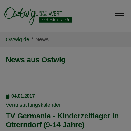
Skip to main content
Skip to page footer
You are here:
Ostwig.de
News
News aus Ostwig
04.01.2017
Veranstaltungskalender
TV Germania - Kinderzeltlager in
Otterndorf (9-14 Jahre)