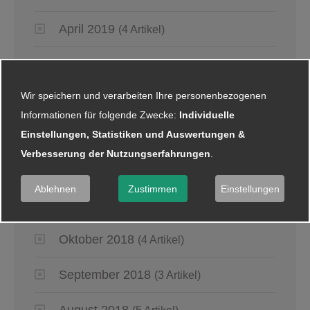
April 2019
(4 Artikel)
März 2019
(6 Artikel)
Wir speichern und verarbeiten Ihre personenbezogenen
Januar 2019
(5 Artikel)
Informationen für folgende Zwecke:
Individuelle
Einstellungen, Statistiken und Auswertungen &
2018
Verbesserung der Nutzungserfahrungen
.
Dezember 2018
(8 Artikel)
Ablehnen
Zustimmen
Einstellungen
November 2018
(2 Artikel)
Oktober 2018
(4 Artikel)
September 2018
(3 Artikel)
August 2018