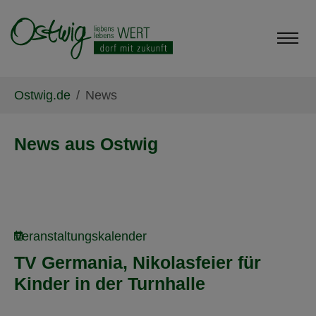
Skip to main content
Skip to page footer
You are here:
Ostwig.de
News
News aus Ostwig
Veranstaltungskalender
TV Germania, Nikolasfeier für
Kinder in der Turnhalle