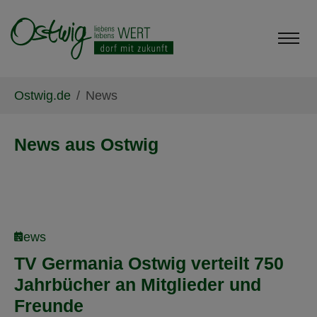
Skip to main content
Skip to page footer
You are here:
Ostwig.de
News
News aus Ostwig
News
TV Germania Ostwig verteilt 750
Jahrbücher an Mitglieder und
Freunde