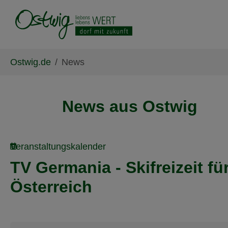
Skip to main content
Skip to page footer
You are here:
Ostwig.de
News
News aus Ostwig
Veranstaltungskalender
TV Germania - Skifreizeit f
Österreich