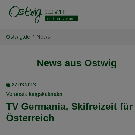
Skip to main content
Skip to page footer
You are here:
Ostwig.de
News
News aus Ostwig
27.03.2013
Veranstaltungskalender
TV Germania, Skifreizeit fü
Österreich