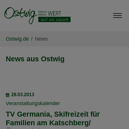
Skip to main content
Skip to page footer
You are here:
Ostwig.de
News
News aus Ostwig
28.03.2013
Veranstaltungskalender
TV Germania, Skifreizeit für
Familien am Katschberg/