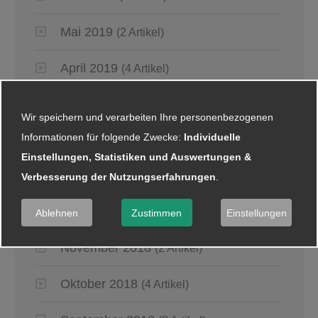
Mai 2019
(2 Artikel)
April 2019
(4 Artikel)
März 2019
(6 Artikel)
Wir speichern und verarbeiten Ihre personenbezogenen
Informationen für folgende Zwecke:
Individuelle
Januar 2019
(5 Artikel)
Einstellungen, Statistiken und Auswertungen &
Verbesserung der Nutzungserfahrungen
.
2018
Dezember 2018
(8 Artikel)
Ablehnen
Zustimmen
Einstellungen
November 2018
(2 Artikel)
Oktober 2018
(4 Artikel)