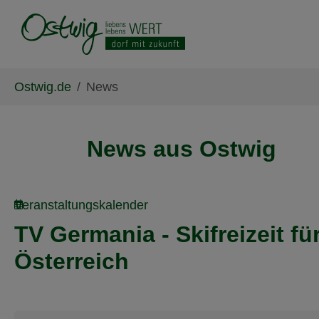
Skip to main content
Skip to page footer
You are here:
Ostwig.de
News
News aus Ostwig
Veranstaltungskalender
TV Germania - Skifreizeit fü
Österreich