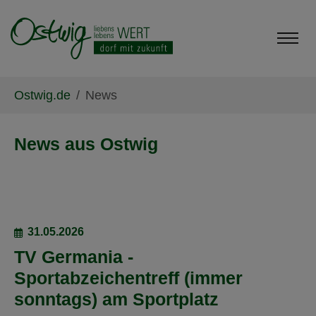
Skip to main content
Skip to page footer
You are here:
Ostwig.de
News
News aus Ostwig
31.05.2026
TV Germania -
Sportabzeichentreff (immer
sonntags) am Sportplatz