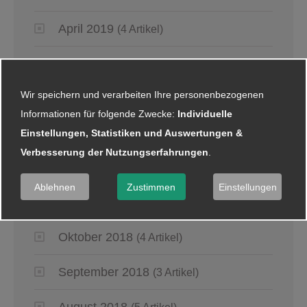
April 2019
(4 Artikel)
März 2019
(6 Artikel)
Wir speichern und verarbeiten Ihre personenbezogenen
Januar 2019
(5 Artikel)
Informationen für folgende Zwecke:
Individuelle
Einstellungen, Statistiken und Auswertungen &
2018
Verbesserung der Nutzungserfahrungen
.
Dezember 2018
(8 Artikel)
Ablehnen
Zustimmen
Einstellungen
November 2018
(2 Artikel)
Oktober 2018
(4 Artikel)
September 2018
(3 Artikel)
August 2018