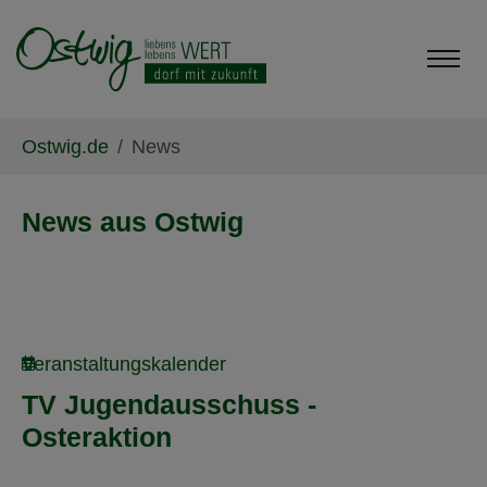
Skip to main content
Skip to page footer
You are here:
Ostwig.de
News
News aus Ostwig
Veranstaltungskalender
TV Jugendausschuss -
Osteraktion