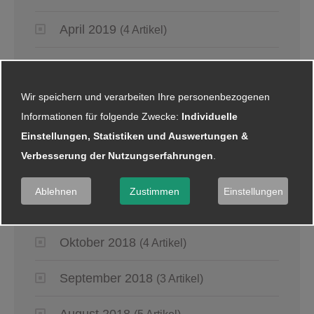
April 2019
(4 Artikel)
März 2019
(6 Artikel)
Wir speichern und verarbeiten Ihre personenbezogenen
Januar 2019
(5 Artikel)
Informationen für folgende Zwecke:
Individuelle
Einstellungen, Statistiken und Auswertungen &
2018
Verbesserung der Nutzungserfahrungen
.
Dezember 2018
(8 Artikel)
Ablehnen
Zustimmen
Einstellungen
November 2018
(2 Artikel)
Oktober 2018
(4 Artikel)
September 2018
(3 Artikel)
August 2018