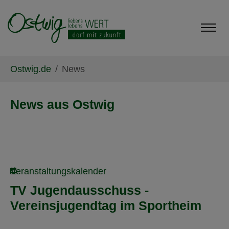
Skip to main content
Skip to page footer
You are here:
Ostwig.de
News
News aus Ostwig
Veranstaltungskalender
TV Jugendausschuss -
Vereinsjugendtag im Sportheim