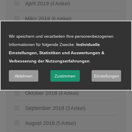
April 2019
(4 Artikel)
März 2019
(6 Artikel)
Januar 2019
(5 Artikel)
Wir speichern und verarbeiten Ihre personenbezogenen
Informationen für folgende Zwecke:
Individuelle
2018
Einstellungen, Statistiken und Auswertungen &
Verbesserung der Nutzungserfahrungen
.
Dezember 2018
(8 Artikel)
Ablehnen
Zustimmen
Einstellungen
November 2018
(2 Artikel)
Oktober 2018
(4 Artikel)
September 2018
(3 Artikel)
August 2018
(5 Artikel)