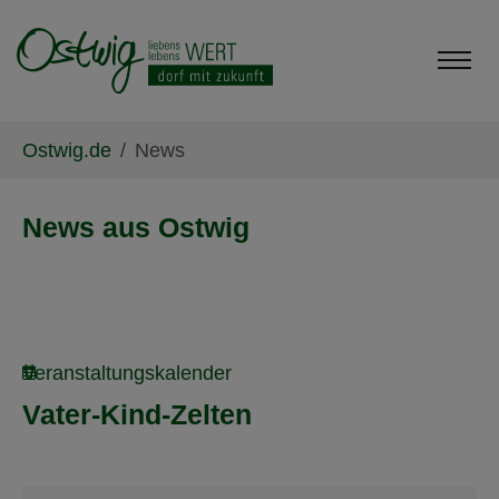
Skip to main content
Skip to page footer
You are here:
Ostwig.de
News
News aus Ostwig
Veranstaltungskalender
Vater-Kind-Zelten