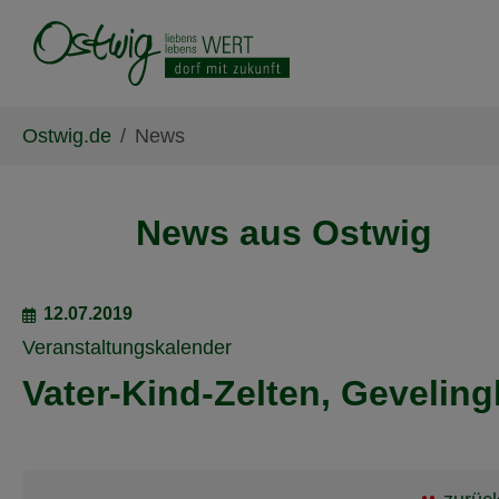
Skip to main content
Skip to page footer
You are here:
Ostwig.de
News
News aus Ostwig
12.07.2019
Veranstaltungskalender
Vater-Kind-Zelten, Gevelin