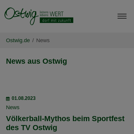
Skip to main content
Skip to page footer
You are here:
Ostwig.de
News
News aus Ostwig
01.08.2023
News
Völkerball-Mythos beim Sportfest
des TV Ostwig