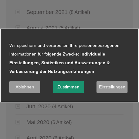
September 2021
(8 Artikel)
August 2021
(5 Artikel)
Juli 2021
(2 Artikel)
Wir speichern und verarbeiten Ihre personenbezogenen
Informationen für folgende Zwecke:
Individuelle
Juni 2021
(5 Artikel)
Einstellungen, Statistiken und Auswertungen &
Verbesserung der Nutzungserfahrungen
.
2020
Ablehnen
Zustimmen
Einstellungen
Juli 2020
(1 Artikel)
Juni 2020
(4 Artikel)
Mai 2020
(6 Artikel)
April 2020
(6 Artikel)