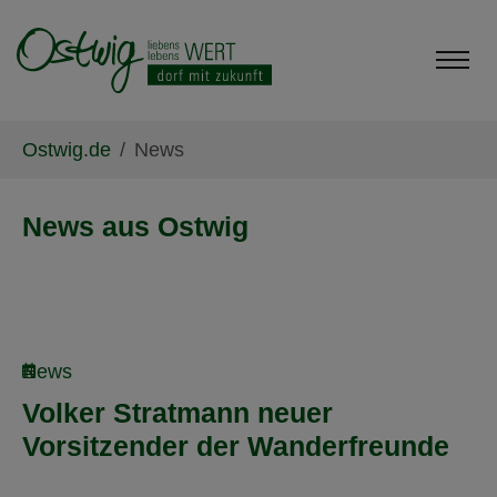
Skip to main content
Skip to page footer
You are here:
Ostwig.de
News
News aus Ostwig
News
Volker Stratmann neuer
Vorsitzender der Wanderfreunde