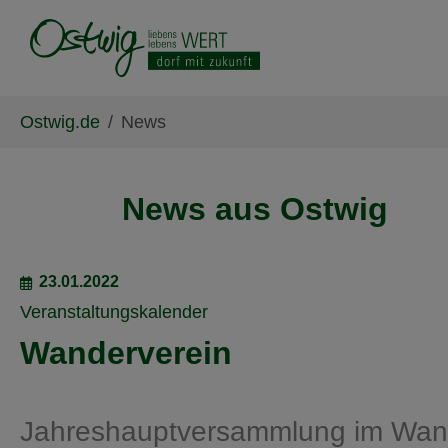
Skip to main content
Skip to page footer
You are here:
Ostwig.de
News
News aus Ostwig
23.01.2022
Veranstaltungskalender
Wanderverein
Jahreshauptversammlung im Wan