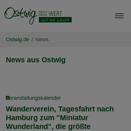
Skip to main content
Skip to page footer
You are here:
Ostwig.de
News
News aus Ostwig
Veranstaltungskalender
Wanderverein, Tagesfahrt nach
Hamburg zum "Miniatur
Wunderland", die größte