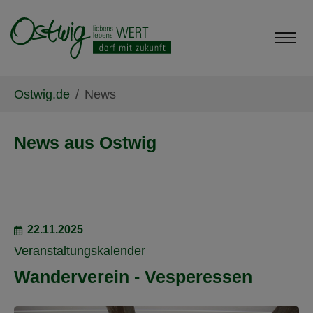
Skip to main content
Skip to page footer
You are here:
Ostwig.de
News
News aus Ostwig
22.11.2025
Veranstaltungskalender
Wanderverein - Vesperessen